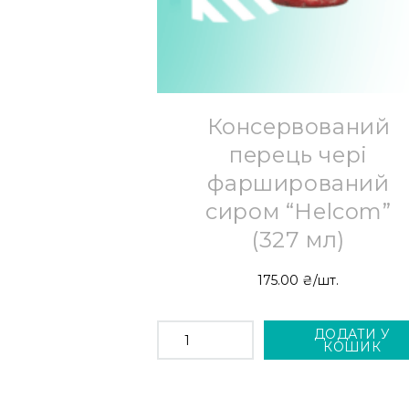
Консервований
перець чері
фарширований
сиром “Helcom”
(327 мл)
175.00
₴
/шт.
КОНСЕРВОВАНИЙ
ДОДАТИ У
ПЕРЕЦЬ
КОШИК
ЧЕРІ
ФАРШИРОВАНИЙ
СИРОМ
"HELCOM"
(327