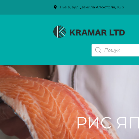
Львів, вул. Данила Апостола, 16, х
PRODUCTS
SEARCH
РИC ЯП