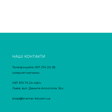
НАШІ КОНТАКТИ
Телефонуйте 097 274 20 28
інтернет магазин
067 674 74 24 офіс
Львів, вул. Данила Апостола, 16,х
shop@kramar-ltd.com.ua