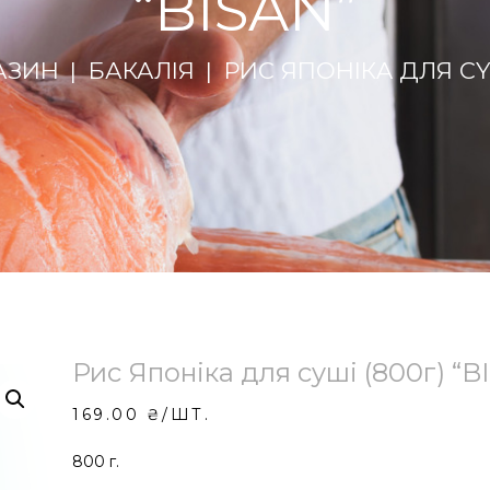
“BISAN”
АЗИН
БАКАЛІЯ
РИC ЯПOНIКA ДЛЯ CYШ
Риc Япoнiкa для cyші (800г) “B
169.00
₴
/ШТ.
800 г.