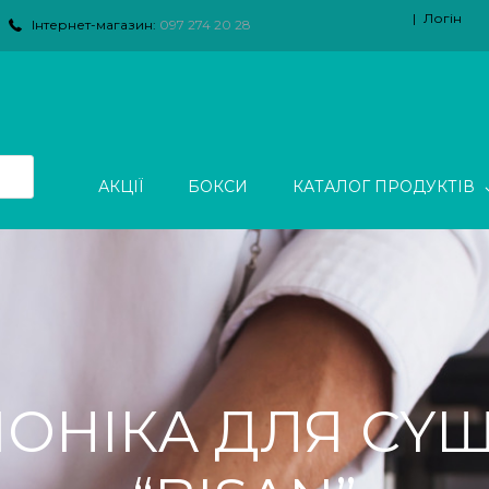
Логін
Інтернет-магазин:
097 274 20 28
АКЦІЇ
БОКСИ
КАТАЛОГ ПРОДУКТІВ
OНIКA ДЛЯ CYШІ