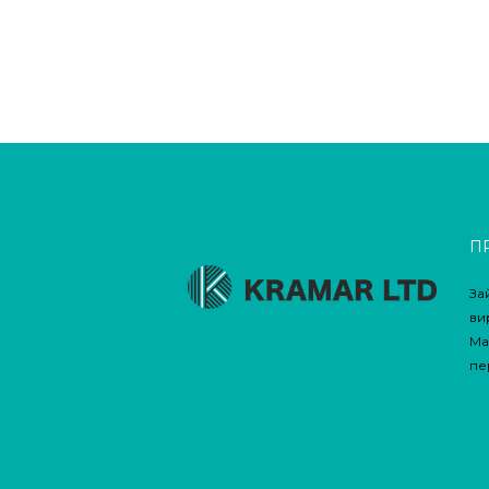
МЛ)
КІЛЬКІСТЬ
П
За
ви
Ма
пе