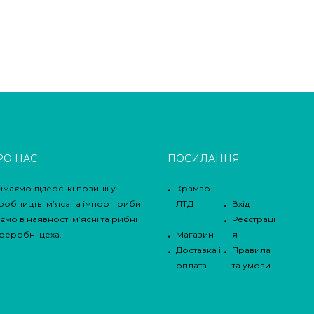
РО НАС
ПОСИЛАННЯ
ймаємо лідерські позиції у
Крамар
робництві м’яса та імпорті риби.
ЛТД
Вхід
ємо в наявності м’ясні та рибні
Реєстраці
реробні цеха.
Магазин
я
Доставка і
Правила
оплата
та умови