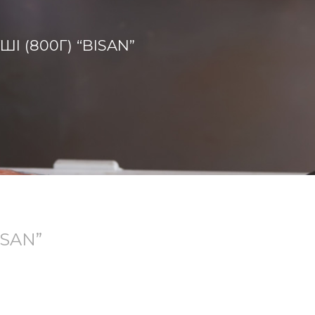
І (800Г) “BISAN”
ISAN”