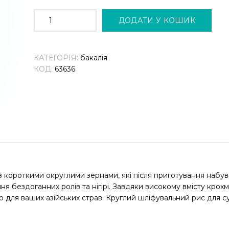
РИC
ЯПOНIКA
ДОДАТИ У КОШИК
ДЛЯ
CYШІ
(800Г)
"BISAN"
КІЛЬКІСТЬ
КАТЕГОРІЯ:
бакалія
КОД:
63636
з короткими округлими зернами, які після приготування набува
я бездоганних ролів та нігірі. Завдяки високому вмісту крохм
 для ваших азійських страв. Круглий шліфувальний рис для 