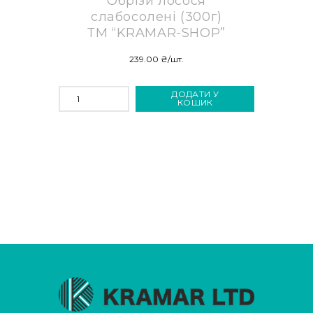
Обрізи лосося
слабосолені (300г)
ТМ “KRAMAR-SHOP”
239.00
₴
/шт.
ОБРІЗИ
ДОДАТИ У
ЛОСОСЯ
КОШИК
СЛАБОСОЛЕНІ
(300Г)
ТМ
"KRAMAR-
SHOP"
КІЛЬКІСТЬ