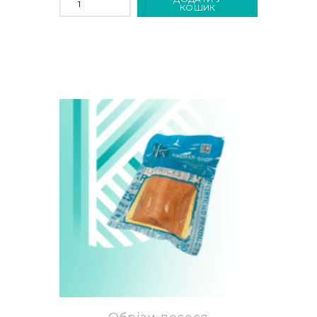
СОЛЕНІ
КОШИК
В
ОЛІЇ
170Г
TM
KRAMAR-
SHOP
КІЛЬКІСТЬ