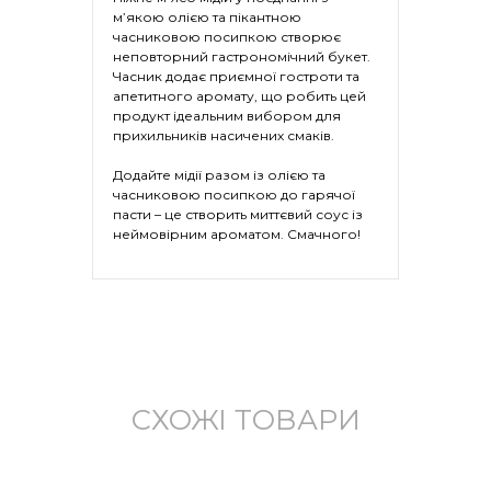
м’якою олією та пікантною
часниковою посипкою створює
неповторний гастрономічний букет.
Часник додає приємної гостроти та
апетитного аромату, що робить цей
продукт ідеальним вибором для
прихильників насичених смаків.
Додайте мідії разом із олією та
часниковою посипкою до гарячої
пасти – це створить миттєвий соус із
неймовірним ароматом. Смачного!
СХОЖІ ТОВАРИ