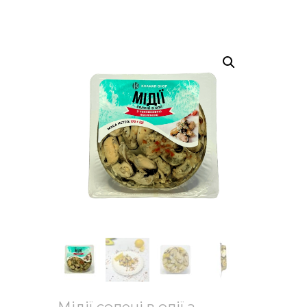
Мідії солені в олії з