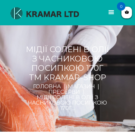
0
МІДІЇ СОЛЕНІ В ОЛІЇ
З ЧАСНИКОВОЮ
ПОСИПКОЮ 170Г
TM KRAMAR-SHOP
ГОЛОВНА
МАГАЗИН
ПРЕСЕРВИ
МІДІЇ СОЛЕНІ В ОЛІЇ З
ЧАСНИКОВОЮ ПОСИПКОЮ
170Г...