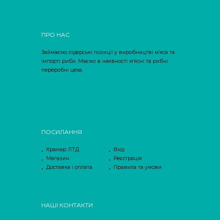
ПРО НАС
Займаємо лідерські позиції у виробництві м’яса та
імпорті риби. Маємо в наявності м’ясні та рибні
переробні цеха.
ПОСИЛАННЯ
Крамар ЛТД
Вхід
Магазин
Реєстрація
Доставка і оплата
Правила та умови
НАШІ КОНТАКТИ