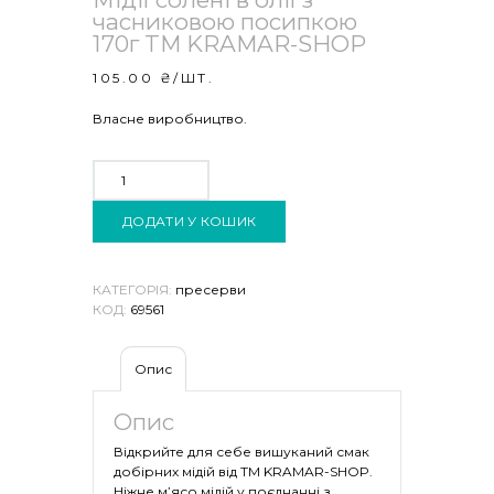
часниковою посипкою
170г TM KRAMAR-SHOP
105.00
₴
/ШТ.
Власне виробництво.
МІДІЇ
СОЛЕНІ
В
ОЛІЇ
З
ДОДАТИ У КОШИК
ЧАСНИКОВОЮ
ПОСИПКОЮ
170Г
TM
KRAMAR-
КАТЕГОРІЯ:
пресерви
SHOP
КОД:
69561
КІЛЬКІСТЬ
Опис
Опис
Відкрийте для себе вишуканий смак
добірних мідій від TM KRAMAR-SHOP.
Ніжне м’ясо мідій у поєднанні з