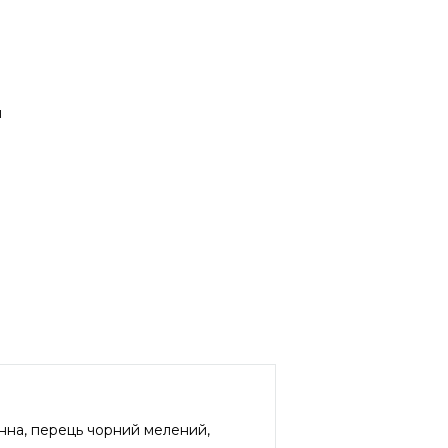
и
онна, перець чорний мелений,