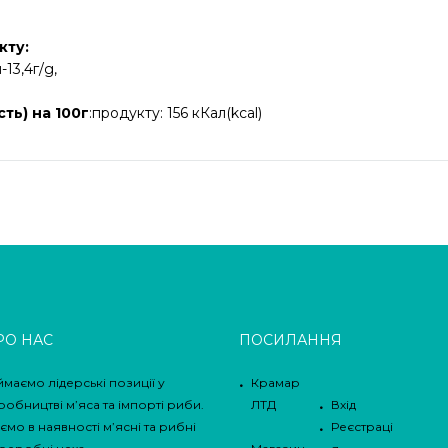
кту:
13,4г/g,
ть) на 100г
:продукту: 156 кКал(kcal)
РО НАС
ПОСИЛАННЯ
ймаємо лідерські позиції у
Крамар
робництві м’яса та імпорті риби.
ЛТД
Вхід
ємо в наявності м’ясні та рибні
Реєстраці