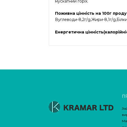
мускатний горіх.
Поживна цінність на 100г проду
Вуглеводи-8,2г/g,Жири-8,1г/g,Білки-
Енергетична цінність(калорійніс
П
За
ви
Ма