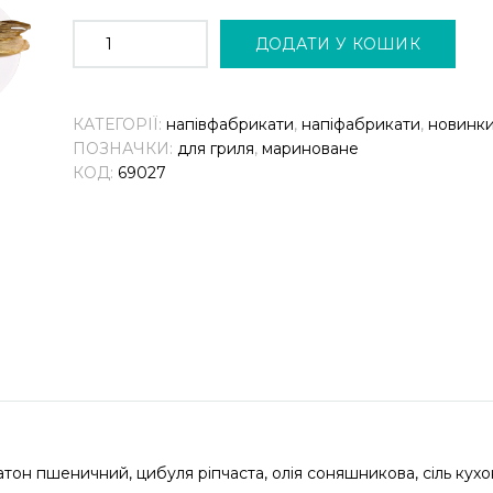
КОРОП
ФАРШИРОВАНИЙ,
ДОДАТИ У КОШИК
ЗАМОРОЖЕНИЙ
КІЛЬКІСТЬ
КАТЕГОРІЇ:
напівфабрикати
,
напіфабрикати
,
новинк
ПОЗНАЧКИ:
для гриля
,
мариноване
КОД:
69027
батон пшеничний, цибуля ріпчаста, олія соняшникова, сіль кух