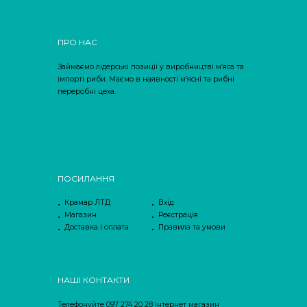
ПРО НАС
Займаємо лідерські позиції у виробництві м’яса та
імпорті риби. Маємо в наявності м’ясні та рибні
переробні цеха.
ПОСИЛАННЯ
Крамар ЛТД
Вхід
Магазин
Реєстрація
Доставка і оплата
Правила та умови
НАШІ КОНТАКТИ
Телефонуйте 097 274 20 28 інтернет магазин