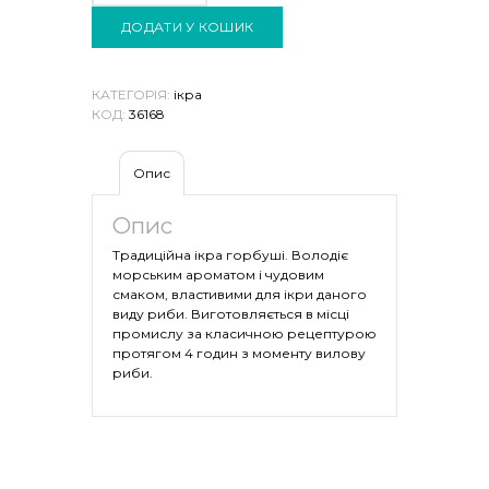
100
Г
ДОДАТИ У КОШИК
КІЛЬКІСТЬ
КАТЕГОРІЯ:
ікра
КОД:
36168
Опис
Опис
Традиційна ікра горбуші. Володіє
морським ароматом і чудовим
смаком, властивими для ікри даного
виду риби. Виготовляється в місці
промислу за класичною рецептурою
протягом 4 годин з моменту вилову
риби.