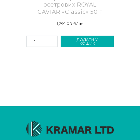
осетрових ROYAL
CAVIAR «Classic» 50 г
1,299.00
₴
/шт.
ІКРА
ДОДАТИ У
ЗЕРНИСТА
КОШИК
ОСЕТРОВИХ
ROYAL
CAVIAR
«CLASSIC»
50
Г
КІЛЬКІСТЬ