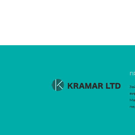
П
За
ви
Ма
пе