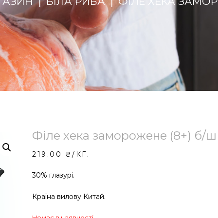
ГАЗИН
БІЛА РИБА
ФІЛЕ ХЕКА ЗАМОР
Філе хека заморожене (8+) б/ш
219.00
₴
/КГ.
30% глазурі.
Країна вилову Китай.
Немає в наявності