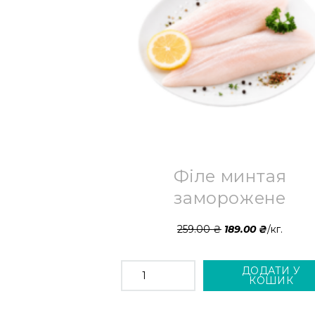
!
Філе минтая
заморожене
259.00
₴
189.00
₴
/кг.
ФІЛЕ
ДОДАТИ У
МИНТАЯ
КОШИК
ЗАМОРОЖЕНЕ
КІЛЬКІСТЬ