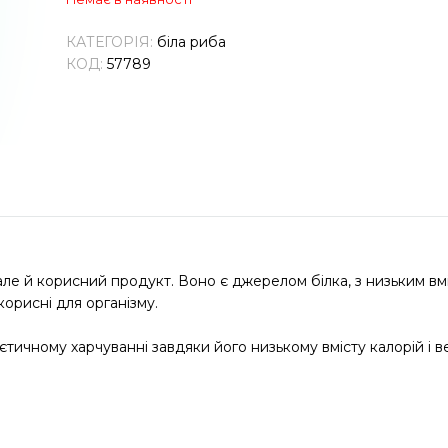
КАТЕГОРІЯ:
біла риба
КОД:
57789
але й корисний продукт. Воно є джерелом білка, з низьким вмі
корисні для організму.
тичному харчуванні завдяки його низькому вмісту калорій і ве