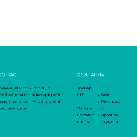
РО НАС
ПОСИЛАННЯ
ймаємо лідерські позиції у
Крамар
робництві м’яса та імпорті риби.
ЛТД
Вхід
ємо в наявності м’ясні та рибні
Реєстраці
реробні цеха.
Магазин
я
Доставка і
Правила
оплата
та умови