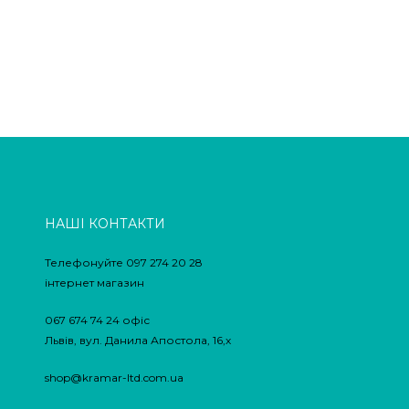
НАШІ КОНТАКТИ
Телефонуйте 097 274 20 28
інтернет магазин
067 674 74 24 офіс
Львів, вул. Данила Апостола, 16,х
shop@kramar-ltd.com.ua