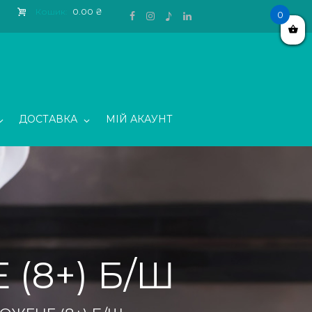
Кошик:
0.00 ₴
0
ДОСТАВКА
МІЙ АКАУНТ
(8+) Б/Ш