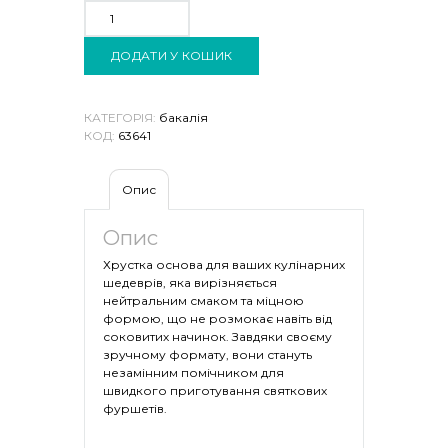
ТАРТАЛЕТКИ
"ДОМАШНІ
ПРОДУКТИ"
(100Г)
КІЛЬКІСТЬ
ДОДАТИ У КОШИК
КАТЕГОРІЯ:
бакалія
КОД:
63641
Опис
Опис
Хрустка основа для ваших кулінарних
шедеврів, яка вирізняється
нейтральним смаком та міцною
формою, що не розмокає навіть від
соковитих начинок. Завдяки своєму
зручному формату, вони стануть
незамінним помічником для
швидкого приготування святкових
фуршетів.