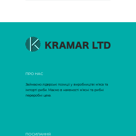
ПРО НАС
Займаємо лідерські позиції у виробництві м’яса та
імпорті риби. Маємо в наявності м’ясні та рибні
переробні цеха.
ПОСИЛАННЯ