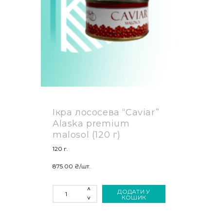
Ікра лососева “Caviar”
Alaska premium
malosol (120 г)
120 г.
875.00
₴
/шт.
ІКРА
ДОДАТИ У
ЛОСОСЕВА
КОШИК
"CAVIAR"
ALASKA
PREMIUM
MALOSOL