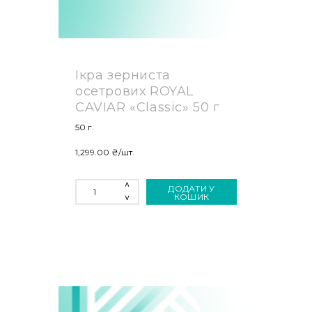
Ікра зерниста
осетрових ROYAL
CAVIAR «Classic» 50 г
50 г.
1,299.00
₴
/шт.
ІКРА
ДОДАТИ У
ЗЕРНИСТА
КОШИК
ОСЕТРОВИХ
ROYAL
CAVIAR
«CLASSIC»
50
Г
КІЛЬКІСТЬ