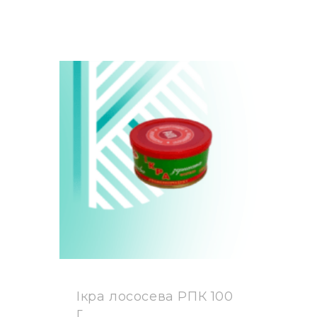
(120
Г)
КІЛЬКІСТЬ
Ікра лососева РПК 100
г