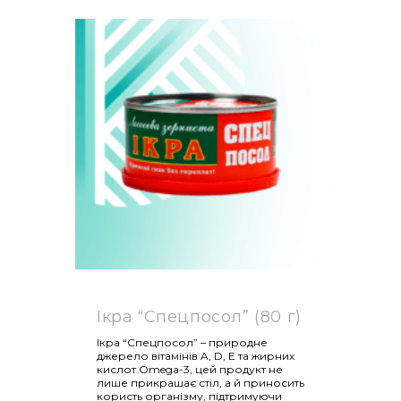
Ікра “Спецпосол” (80 г)
Ікра “Спецпосол” – природне
джерело вітамінів A, D, E та жирних
кислот Omega-3, цей продукт не
лише прикрашає стіл, а й приносить
користь організму, підтримуючи