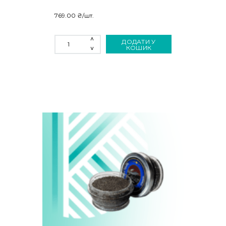
769.00
₴
/шт.
ІКРА
ДОДАТИ У
ЛОСОСЕВА
КОШИК
КАМЧАДАЛ
100
Г
КІЛЬКІСТЬ