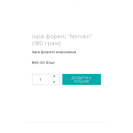
Ікра форелі “Norven”
(180 грам)
Ікра форелі морожена.
899.00
₴
/шт.
ІКРА
ДОДАТИ У
ФОРЕЛІ
КОШИК
"NORVEN"
(180
ГРАМ)
КІЛЬКІСТЬ