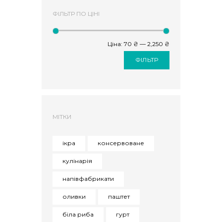
ФІЛЬТР ПО ЦІНІ
Ціна:
70 ₴
—
2,250 ₴
ФІЛЬТР
МІТКИ
ікра
консервоване
кулінарія
напівфабрикати
оливки
паштет
біла риба
гурт