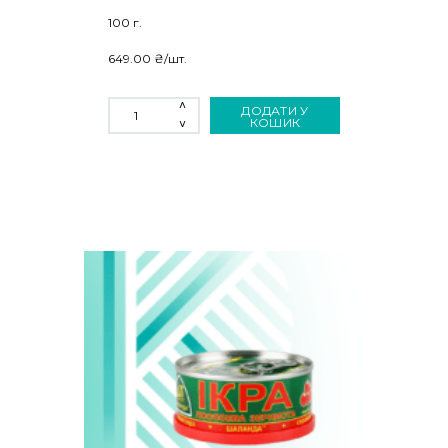
100 г.
649.00
₴
/шт.
ІКРА
ДОДАТИ У
ЛОСОСЕВА
КОШИК
РПК
100
Г
КІЛЬКІСТЬ