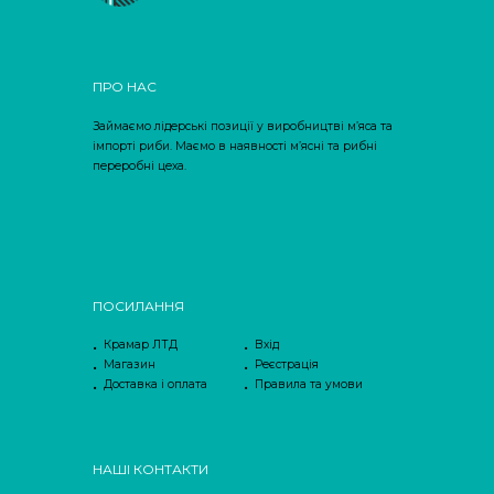
ПРО НАС
Займаємо лідерські позиції у виробництві м’яса та
імпорті риби. Маємо в наявності м’ясні та рибні
переробні цеха.
ПОСИЛАННЯ
Крамар ЛТД
Вхід
Магазин
Реєстрація
Доставка і оплата
Правила та умови
НАШІ КОНТАКТИ