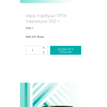
Ікра горбуші РПК
парамуш 100 г
100 г.
649.00
₴
/шт.
ІКРА
ДОДАТИ У
ГОРБУШІ
КОШИК
РПК
ПАРАМУШ
100
Г
КІЛЬКІСТЬ