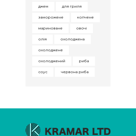
джем
для гриля
заморожене
копчене
мариноване
овочі
олія
охолоджена
охолоджене
охолоджений
риба
соус
червона риба