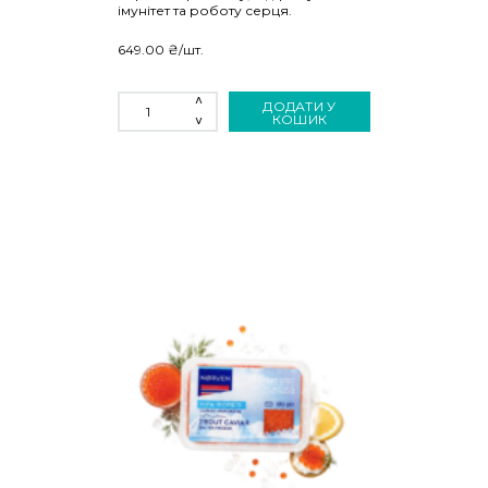
імунітет та роботу серця.
649.00
₴
/шт.
ІКРА
ДОДАТИ У
"СПЕЦПОСОЛ"
КОШИК
(80
Г)
КІЛЬКІСТЬ