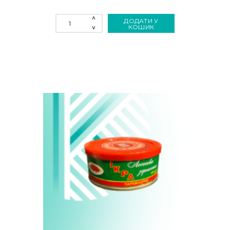
ІКРА
ДОДАТИ У
ЗЕРНИСТА
КОШИК
ОСЕТРОВИХ
ROYAL
CAVIAR
«PREMIUM»
50
Г
КІЛЬКІСТЬ