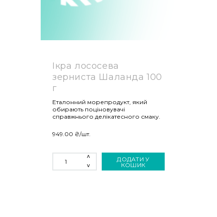
Ікра лососева
зерниста Шаланда 100
г
Еталонний морепродукт, який
обирають поціновувачі
справжнього делікатесного смаку.
949.00
₴
/шт.
ІКРА
ДОДАТИ У
ЛОСОСЕВА
КОШИК
ЗЕРНИСТА
ШАЛАНДА
100
Г
КІЛЬКІСТЬ